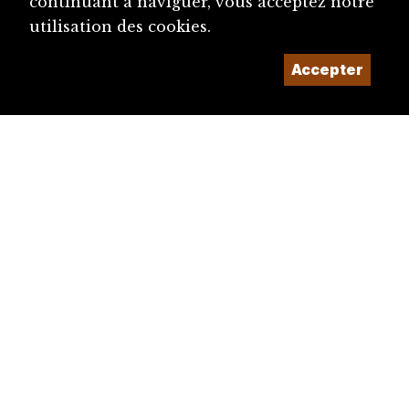
continuant à naviguer, vous acceptez notre
utilisation des cookies.
Accepter
diju@diju.ch
Proposer une notice
Un projet de la