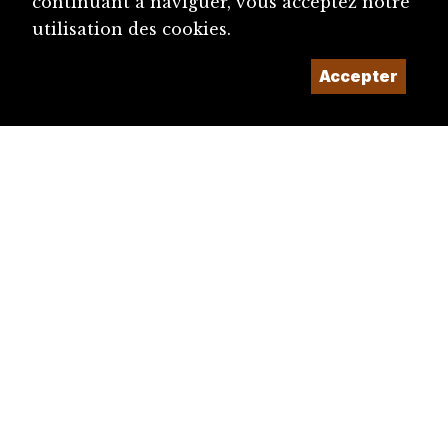
continuant à naviguer, vous acceptez notre
utilisation des cookies.
Accepter
diju@diju.ch
Proposer une notice
Un projet de la