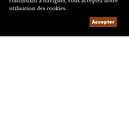
continuant à naviguer, vous acceptez notre
utilisation des cookies.
Accepter
diju@diju.ch
Proposer une notice
Un projet de la