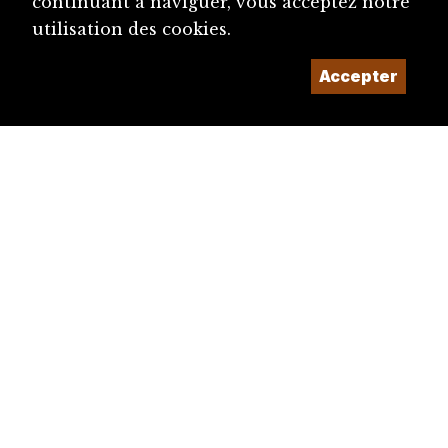
continuant à naviguer, vous acceptez notre
utilisation des cookies.
Accepter
diju@diju.ch
Proposer une notice
Un projet de la