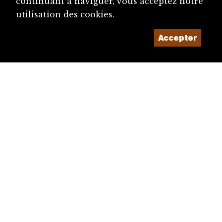
continuant à naviguer, vous acceptez notre
utilisation des cookies.
Accepter
diju@diju.ch
Proposer une notice
Un projet de la