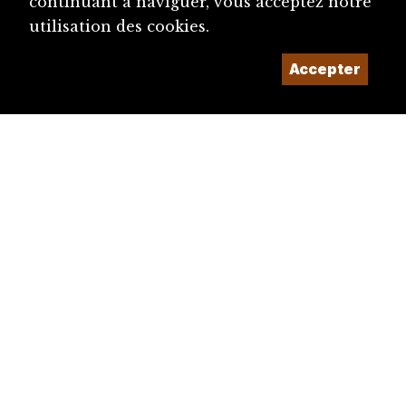
continuant à naviguer, vous acceptez notre
utilisation des cookies.
Accepter
diju@diju.ch
Proposer une notice
Un projet de la