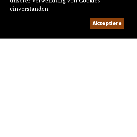
unserer Verwendung von Cookies
einverstanden.
Akzeptiere
diju@diju.ch
Artikel einreichen
Ein Projekt der