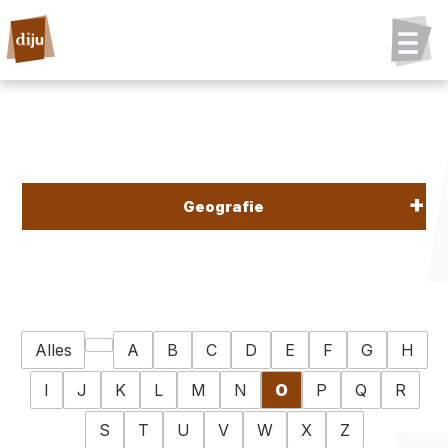
Geografie
Alles
A
B
C
D
E
F
G
H
I
J
K
L
M
N
O
P
Q
R
S
T
U
V
W
X
Z