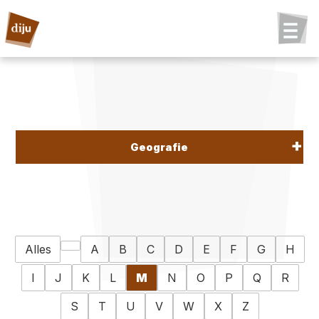
Geografie
Alles
A
B
C
D
E
F
G
H
I
J
K
L
M
N
O
P
Q
R
S
T
U
V
W
X
Z