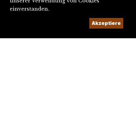
unserer Verwendung von Cookies
einverstanden.
Akzeptiere
diju@diju.ch
Artikel einreichen
Ein Projekt der