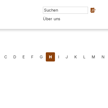
Über uns
C
D
E
F
G
H
I
J
K
L
M
N