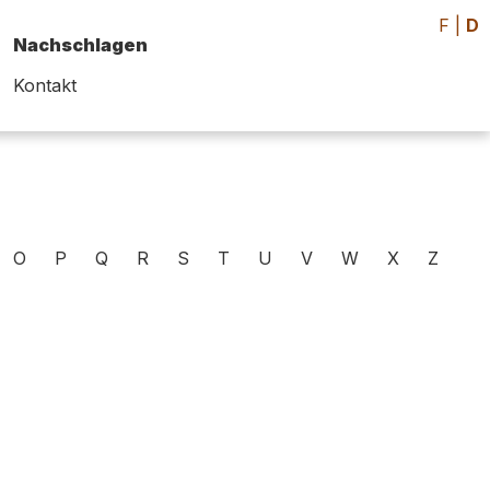
F
|
D
Nachschlagen
Kontakt
O
P
Q
R
S
T
U
V
W
X
Z