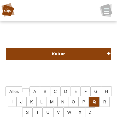
Kultur
Alles
A
B
C
D
E
F
G
H
I
J
K
L
M
N
O
P
Q
R
S
T
U
V
W
X
Z