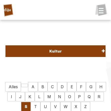
Kultur
Alles
A
B
C
D
E
F
G
H
I
J
K
L
M
N
O
P
Q
R
S
T
U
V
W
X
Z