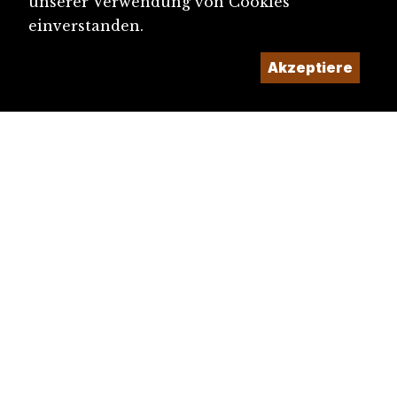
unserer Verwendung von Cookies
einverstanden.
Akzeptiere
diju@diju.ch
Artikel einreichen
Ein Projekt der