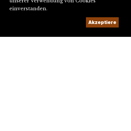
unserer Verwendung von Cookies
einverstanden.
Akzeptiere
diju@diju.ch
Artikel einreichen
Ein Projekt der