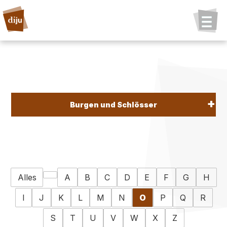
Burgen und Schlösser
Alles
A
B
C
D
E
F
G
H
I
J
K
L
M
N
O
P
Q
R
S
T
U
V
W
X
Z