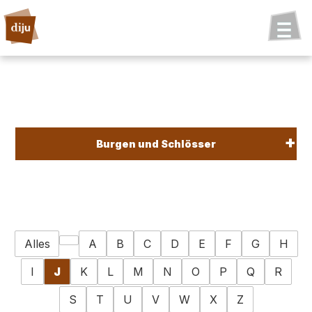
Burgen und Schlösser
Alles
A
B
C
D
E
F
G
H
I
J
K
L
M
N
O
P
Q
R
S
T
U
V
W
X
Z