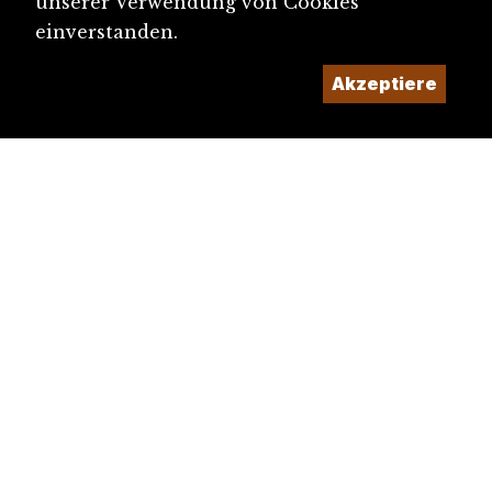
unserer Verwendung von Cookies
einverstanden.
Akzeptiere
diju@diju.ch
Artikel einreichen
Ein Projekt der