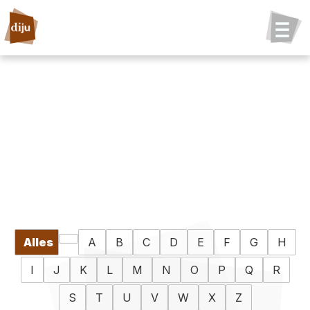
Alles
A
B
C
D
E
F
G
H
I
J
K
L
M
N
O
P
Q
R
S
T
U
V
W
X
Z