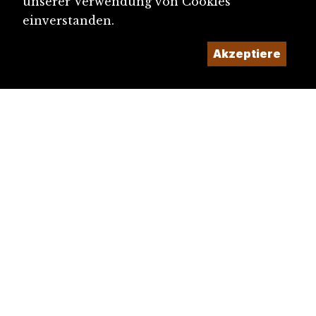
unserer Verwendung von Cookies
einverstanden.
Akzeptiere
diju@diju.ch
Artikel einreichen
Ein Projekt der