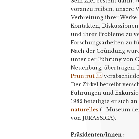
Sein Ziel besteht darin, 
voranzutreiben, unsere W
Verbreitung ihrer Werke
Kontakten, Diskussionen
und ihrer Probleme zu ve
Forschungsarbeiten zu fü
Nach der Gründung wurde
unter der Führung von Ch
Neuenburg, übertragen. 
Pruntrut
verabschiede
hls
Der Zirkel betreibt vers
Führungen und Exkursio
1982 beteiligte er sich a
naturelles
(= Museum der 
von JURASSICA).
Präsidenten/innen :