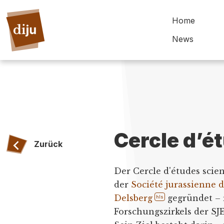
Home
News
Cercle d’é
Zurück
Der Cercle d'études scien
der
Société jurassienne 
Delsberg
gegründet – 
hls
Forschungszirkels der SJ