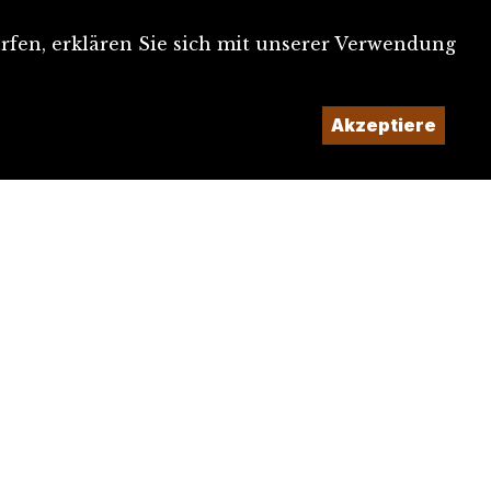
rfen, erklären Sie sich mit unserer Verwendung
Ein Projekt der
Akzeptiere
Imaginé et conçu par
Giorgianni & Moeschler