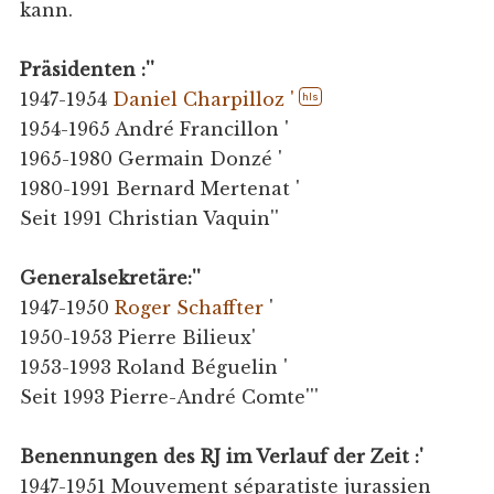
kann.
Präsidenten :''
1947-1954
Daniel Charpilloz '
hls
1954-1965 André Francillon '
1965-1980 Germain Donzé '
1980-1991 Bernard Mertenat '
Seit 1991 Christian Vaquin''
Generalsekretäre:''
1947-1950
Roger Schaffter
'
1950-1953 Pierre Bilieux'
1953-1993 Roland Béguelin '
Seit 1993 Pierre-André Comte'''
Benennungen des RJ im Verlauf der Zeit :'
1947-1951 Mouvement séparatiste jurassien