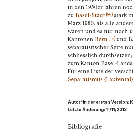
in den 1950er Jahren no
zu
Basel-Stadt
stark m
hls
März 1980, als alle ande
waren und es nur noch u
Kantonen
Bern
und Ba
hls
separatistischer Seite nu
schliesslich durchsetzen;
zum Kanton Basel-Landsc
Für eine Liste der versc
Separatismus (Laufental
Autor*in der ersten Version: Ki
Letzte Änderung: 11/11/2013
Bibliografie