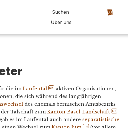
Über uns
eter
ür die im
Laufental
aktiven Organisationen,
hls
nen, die sich während des langjährigen
nswechsel
des ehemals bernischen Amtsbezirks
t der Talschaft zum
Kanton Basel-Landschaft
hls
 gab es im Laufental auch andere
separatistische
ür einen Wechsel zum
Kanton Jura
(vor allem
hls