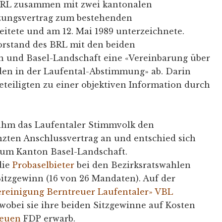
BRL zusammen mit zwei kantonalen
zungsvertrag zum bestehenden
itete und am 12. Mai 1989 unterzeichnete.
orstand des BRL mit den beiden
 und Basel-Landschaft eine «Vereinbarung über
den in der Laufental-Abstimmung» ab. Darin
Beteiligten zu einer objektiven Information durch
ahm das Laufentaler Stimmvolk den
nzten Anschlussvertrag an und entschied sich
 zum Kanton Basel-Landschaft.
die
Probaselbieter
bei den Bezirksratswahlen
Sitzgewinn (16 von 26 Mandaten). Auf der
ereinigung Berntreuer Laufentaler» VBL
 wobei sie ihre beiden Sitzgewinne auf Kosten
reuen
FDP erwarb.