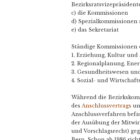
Bezirksratsvizepräsident
c) die Kommissionen
d) Spezialkommissionen
e) das Sekretariat
Ständige Kommissionen 
1. Erziehung, Kultur und
2. Regionalplanung, Ene
3. Gesundheitswesen und
4. Sozial- und Wirtschaft
Während die Bezirkskomm
des
Anschlussvertrags
un
Anschlussverfahren befas
der Ausübung der Mitwir
und Vorschlagsrecht) g
Bern. Schon ab 1986 rich