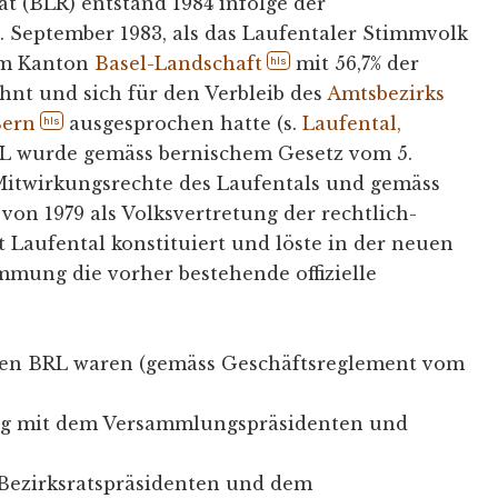
at (BLR) entstand 1984 infolge der
 September 1983, als das Laufentaler Stimmvolk
um Kanton
Basel-Landschaft
mit 56,7% der
hls
hnt und sich für den Verbleib des
Amtsbezirks
Bern
ausgesprochen hatte (s.
Laufental,
hls
RL wurde gemäss bernischem Gesetz vom 5.
Mitwirkungsrechte des Laufentals und gemäss
von 1979 als Volksvertretung der rechtlich-
t Laufental konstituiert und löste in der neuen
mmung die vorher bestehende offizielle
gen BRL waren (gemäss Geschäftsreglement vom
ng mit dem Versammlungspräsidenten und
 Bezirksratspräsidenten und dem