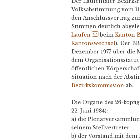
Der Laufentaler Bezirksr
Volksabstimmung vom 11.
den Anschlussvertrag z
Stimmen deutlich abgele
Laufen
beim
Kanton 
hls
Kantonswechsel
). Der B
Dezember 1977 über die 
dem Organisationsstatut 
öffentlichen Körperschaf
Situation nach der Absti
Bezirkskommission
ab.
Die Organe des 26-köpfi
22. Juni 1984):
a) die Plenarversammlu
seinem Stellvertreter
b) der Vorstand mit dem