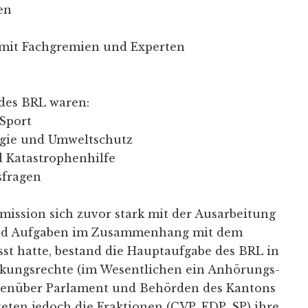
en
 mit Fachgremien und Experten
des BRL waren:
 Sport
rgie und Umweltschutz
 Katastrophenhilfe
sfragen
ission sich zuvor stark mit der Ausarbeitung
d Aufgaben im Zusammenhang mit dem
st hatte, bestand die Hauptaufgabe des BRL in
kungsrechte (im Wesentlichen ein Anhörungs-
egenüber Parlament und Behörden des Kantons
teten jedoch die Fraktionen (CVP, FDP, SP) ihre