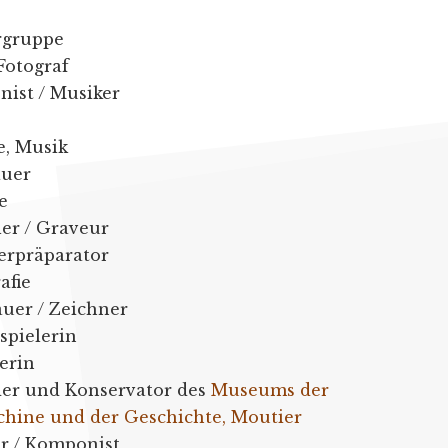
rgruppe
Fotograf
nist / Musiker
e, Musik
auer
e
er / Graveur
ierpräparator
afie
auer / Zeichner
spielerin
erin
der und Konservator des
Museums der
hine und der Geschichte, Moutier
r / Komponist