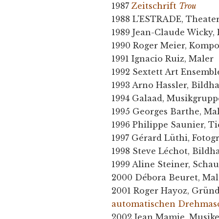
1987
Zeitschrift
Trou
1988 L'ESTRADE, Theate
1989 Jean-Claude Wicky, 
1990 Roger Meier, Kompo
1991 Ignacio Ruiz, Maler
1992 Sextett Art Ensembl
1993 Arno Hassler, Bildh
1994 Galaad, Musikgrupp
1995 Georges Barthe, Mal
1996 Philippe Saunier, T
1997 Gérard Lüthi, Fotogr
1998 Steve Léchot, Bildh
1999 Aline Steiner, Schau
2000 Débora Beuret, Mal
2001 Roger Hayoz, Grün
automatischen Drehmasc
2002 Jean Mamie, Musike