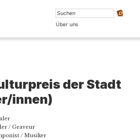
Über uns
ulturpreis der Stadt
er/innen)
aler
ler / Graveur
mponist / Musiker