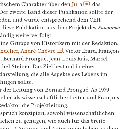
dischem Charakter über den
Jura
: das
hls
Der zweite Band dieser Publikation sollte der
erden und wurde entsprechend dem CEH
 diese Publikation aus dem Projekt des
Panorama
ändig weiterverfolgt.
 eine Gruppe von Historikern mit der Redaktion.
ndelier
,
André Chèvre
, Victor Erard, François
hls
n, Bernard Prongué, Jean-Louis Rais, Marcel
hel Steiner. Das Ziel bestand in einer
rstellung, die alle Aspekte des Lebens im
htigen sollte.
er der Leitung von Bernard Prongué. Ab 1979
ier als wissenschaftlicher Leiter und François
Redaktor die Projektleitung.
spruch konzipiert, sowohl wissenschaftlichen
üchen zu genügen, wie auch für das breite
sein. 14 Autoren und Autorinnen haben zu dem