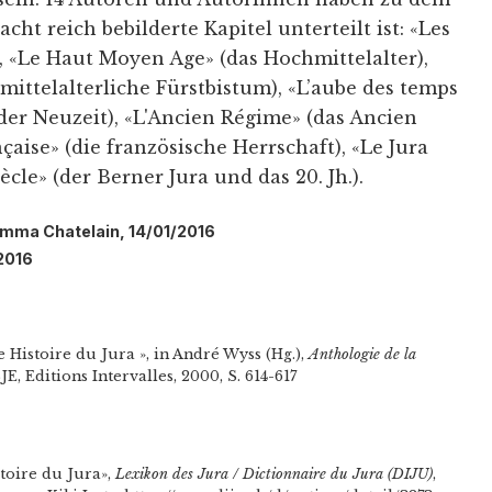
cht reich bebilderte Kapitel unterteilt ist: «Les
), «Le Haut Moyen Age» (das Hochmittelalter),
mittelalterliche Fürstbistum), «L’aube des temps
er Neuzeit), «L'Ancien Régime» (das Ancien
çaise» (die französische Herrschaft), «Le Jura
ècle» (der Berner Jura und das 20. Jh.).
Emma Chatelain, 14/01/2016
/2016
Histoire du Jura », in André Wyss (Hg.),
Anthologie de la
SJE, Editions Intervalles, 2000, S. 614-617
toire du Jura»,
Lexikon des Jura / Dictionnaire du Jura (DIJU)
,