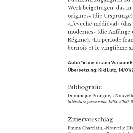
Werk beigetragen, das in a
origines» (die Ursprünge
«L’évêché médiéval» (das 
modernes» (die Anfänge d
Régime), «La période fran
bernois et le vingtième si
Autor*in der ersten Version: 
Übersetzung: Kiki Lutz, 14/01
Bibliografie
Dominique Prongué, « Nouvelle 
littérature jurassienne 1965-2000
, 
Zitiervorschlag
Emma Chatelain, «Nouvelle His