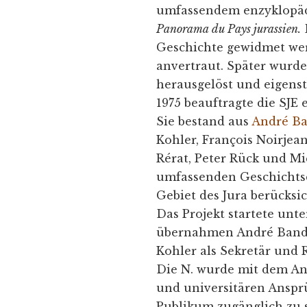
umfassendem enzyklopä
Panorama du Pays jurassien.
Geschichte gewidmet w
anvertraut. Später wurde
herausgelöst und eigenst
1975 beauftragte die SJE
Sie bestand aus
André Ba
Kohler, François Noirjea
Rérat, Peter Rück und Mic
umfassenden Geschichtsda
Gebiet des Jura berücksic
Das Projekt startete unt
übernahmen André Bandel
Kohler als Sekretär und 
Die N. wurde mit dem An
und universitären Anspr
Publikum zugänglich zu 