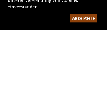
unserer Verwendung von Cookies
einverstanden.
Akzeptiere
diju@diju.ch
Artikel einreichen
Ein Projekt der