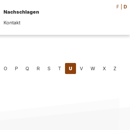
F
|
D
Nachschlagen
Kontakt
O
P
Q
R
S
T
U
V
W
X
Z