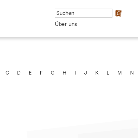
Über uns
C
D
E
F
G
H
I
J
K
L
M
N