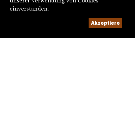
unserer Verwendung von Cookies
einverstanden.
Akzeptiere
diju@diju.ch
Artikel einreichen
Ein Projekt der