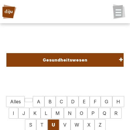
Gesundheitswesen
Alles
A
B
C
D
E
F
G
H
I
J
K
L
M
N
O
P
Q
R
S
T
U
V
W
X
Z