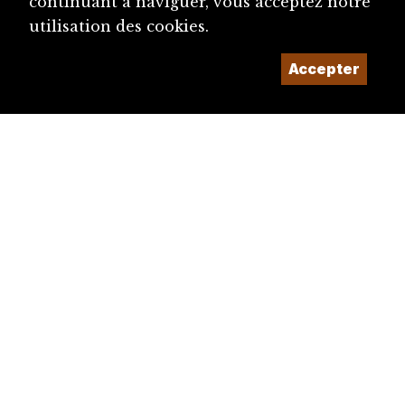
continuant à naviguer, vous acceptez notre
utilisation des cookies.
Accepter
diju@diju.ch
Proposer une notice
Un projet de la