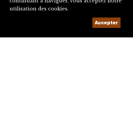
continuant à naviguer, vous acceptez notre
utilisation des cookies.
Accepter
diju@diju.ch
Proposer une notice
Un projet de la