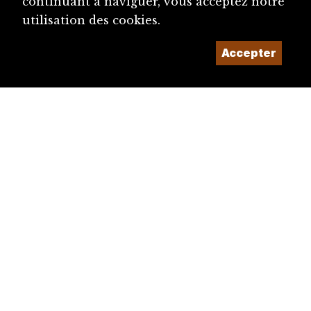
continuant à naviguer, vous acceptez notre
utilisation des cookies.
Accepter
diju@diju.ch
Proposer une notice
Un projet de la