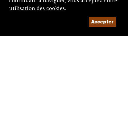
continuant à naviguer, vous acceptez notre
utilisation des cookies.
Accepter
diju@diju.ch
Proposer une notice
Un projet de la