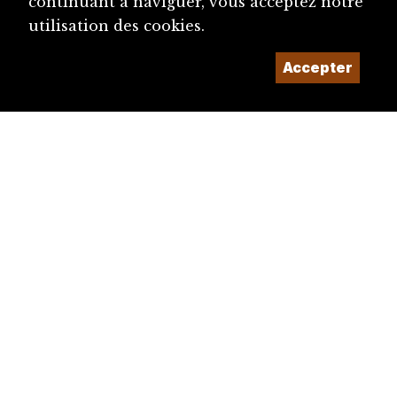
continuant à naviguer, vous acceptez notre
utilisation des cookies.
Accepter
diju@diju.ch
Proposer une notice
Un projet de la