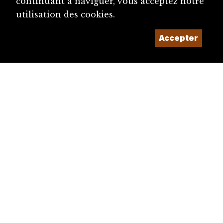
continuant à naviguer, vous acceptez notre
utilisation des cookies.
Accepter
diju@diju.ch
Proposer une notice
Un projet de la