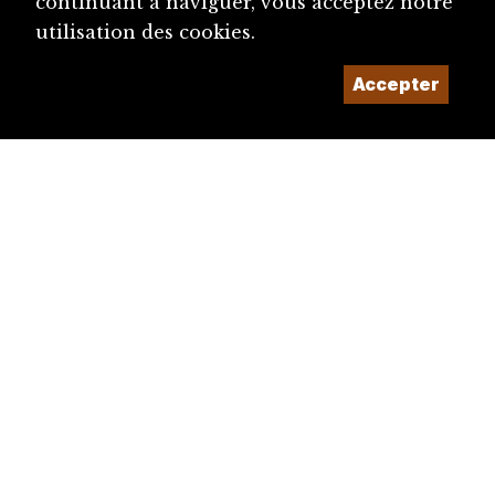
continuant à naviguer, vous acceptez notre
utilisation des cookies.
Accepter
diju@diju.ch
Proposer une notice
Un projet de la