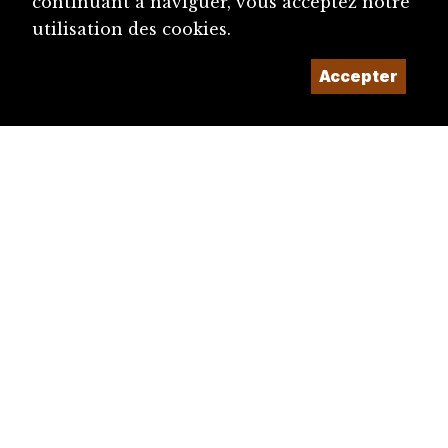
continuant à naviguer, vous acceptez notre
utilisation des cookies.
Accepter
diju@diju.ch
Proposer une notice
Un projet de la