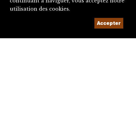
continuant à naviguer, vous acceptez notre
utilisation des cookies.
Accepter
diju@diju.ch
Proposer une notice
Un projet de la