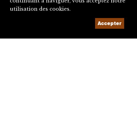
continuant à naviguer, vous acceptez notre
utilisation des cookies.
Accepter
diju@diju.ch
Proposer une notice
Un projet de la