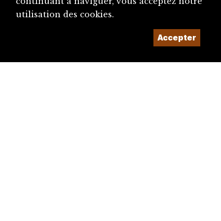
continuant à naviguer, vous acceptez notre
utilisation des cookies.
Accepter
diju@diju.ch
Proposer une notice
Un projet de la