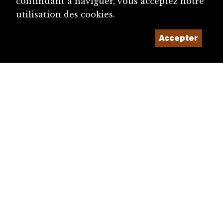
continuant à naviguer, vous acceptez notre
utilisation des cookies.
Accepter
diju@diju.ch
Proposer une notice
Un projet de la