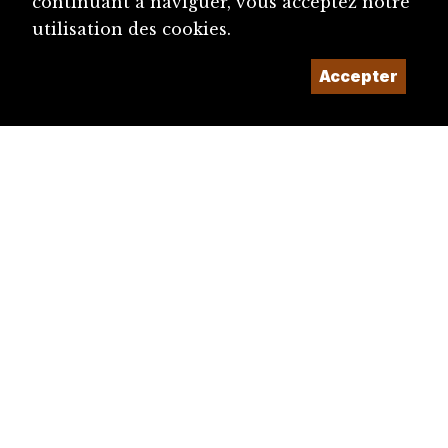
continuant à naviguer, vous acceptez notre
utilisation des cookies.
Accepter
diju@diju.ch
Proposer une notice
Un projet de la