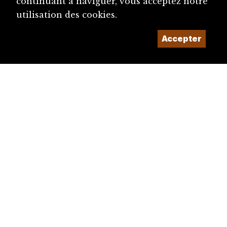
continuant à naviguer, vous acceptez notre
utilisation des cookies.
Accepter
diju@diju.ch
Proposer une notice
Un projet de la