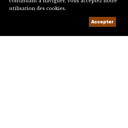
continuant à naviguer, vous acceptez notre
utilisation des cookies.
Accepter
diju@diju.ch
Proposer une notice
Un projet de la