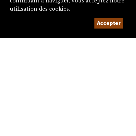
continuant à naviguer, vous acceptez notre
utilisation des cookies.
Accepter
diju@diju.ch
Proposer une notice
Un projet de la