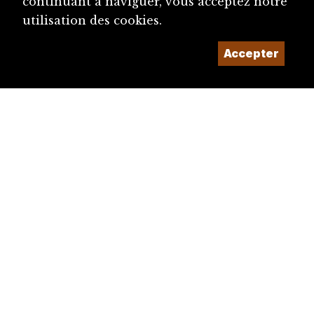
continuant à naviguer, vous acceptez notre
utilisation des cookies.
Accepter
diju@diju.ch
Proposer une notice
Un projet de la