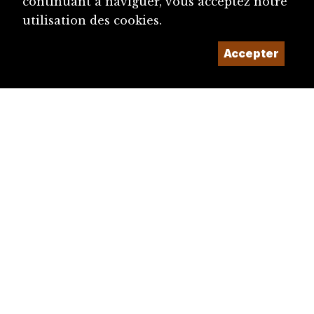
continuant à naviguer, vous acceptez notre
utilisation des cookies.
Accepter
diju@diju.ch
Proposer une notice
Un projet de la