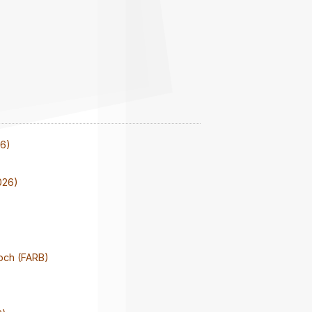
26)
026)
och (FARB)