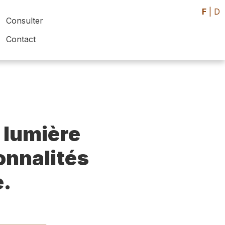
F
|
D
Consulter
Contact
 lumière
sonnalités
e.