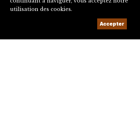
continuant à naviguer, vous acceptez notre
utilisation des cookies.
Accepter
diju@diju.ch
Proposer une notice
Un projet de la