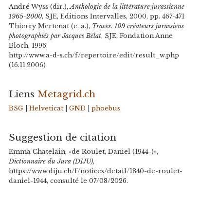
André Wyss (dir.),
Anthologie de la littérature jurassienne
1965-2000
, SJE, Editions Intervalles, 2000, pp. 467-471
Thierry Mertenat (e. a.),
Traces. 109 créateurs jurassiens
photographiés par Jacques Bélat
, SJE, Fondation Anne
Bloch, 1996
http://www.a-d-s.ch/f/repertoire/edit/result_w.php
(16.11.2006)
Liens
Metagrid.ch
BSG
|
Helveticat
|
GND
|
phoebus
Suggestion de citation
Emma Chatelain, «de Roulet, Daniel (1944-)»,
Dictionnaire du Jura (DIJU)
,
https://www.diju.ch/f/notices/detail/1840-de-roulet-
daniel-1944, consulté le 07/08/2026.