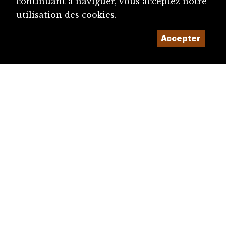
continuant à naviguer, vous acceptez notre
utilisation des cookies.
Accepter
diju@diju.ch
Proposer une notice
Un projet de la