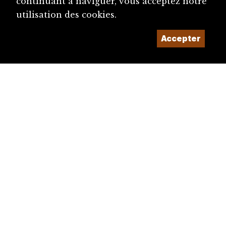
continuant à naviguer, vous acceptez notre
utilisation des cookies.
Accepter
diju@diju.ch
Proposer une notice
Un projet de la