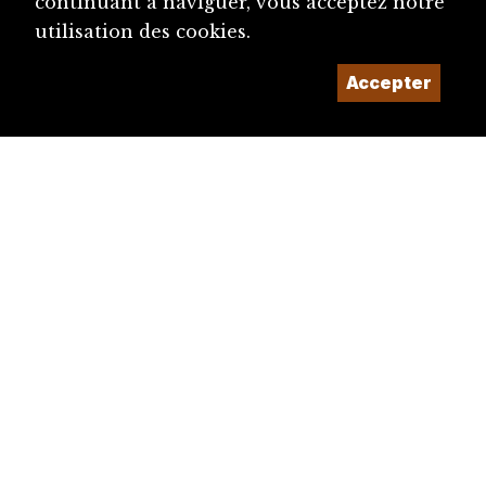
continuant à naviguer, vous acceptez notre
utilisation des cookies.
Accepter
diju@diju.ch
Proposer une notice
Un projet de la