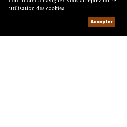
continuant à naviguer, vous acceptez notre
utilisation des cookies.
Accepter
diju@diju.ch
Proposer une notice
Un projet de la