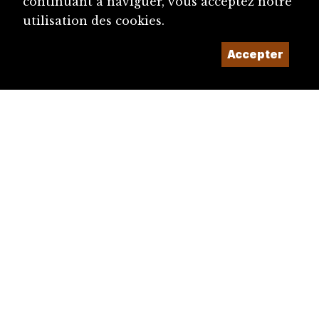
continuant à naviguer, vous acceptez notre
utilisation des cookies.
Accepter
diju@diju.ch
Proposer une notice
Un projet de la