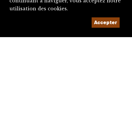
continuant à naviguer, vous acceptez notre
utilisation des cookies.
Accepter
diju@diju.ch
Proposer une notice
Un projet de la